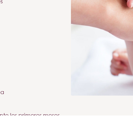
s
da
nte los primeros meses