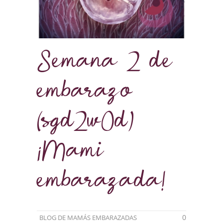
Semana 2 de
embarazo
(sgd2w0d)
¡Mami
embarazada!
0
BLOG DE MAMÁS EMBARAZADAS