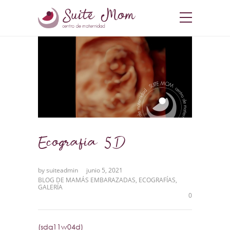
Ecografía 5D
by
suiteadmin
junio 5, 2021
BLOG DE MAMÁS EMBARAZADAS
,
ECOGRAFÍAS
,
GALERÍA
0
(sdg11w04d)