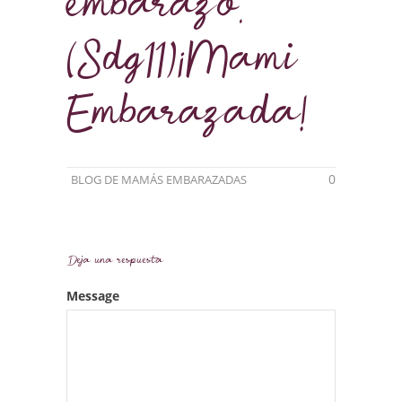
embarazo.
(Sdg11)¡Mami
Embarazada!
0
BLOG DE MAMÁS EMBARAZADAS
Deja una respuesta
Message