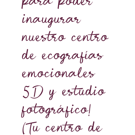
para poder
inaugurar
nuestro centro
de ecografías
emocionales
5D y estudio
fotográfico!
(Tu centro de