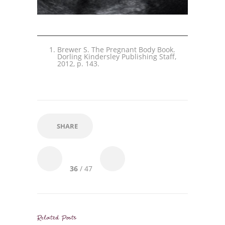
Brewer S. The Pregnant Body Book.
Dorling Kindersley Publishing Staff,
2012, p. 143.
SHARE
36
/ 47
Related Posts